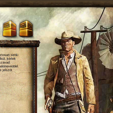
iztosan senki
kül, kérlek
szavad.
álóneveddel.
 jelszót
.