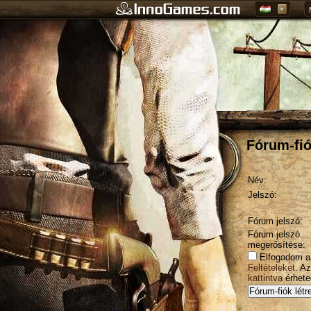
Fórum-fió
Név:
Jelszó:
Fórum jelszó:
Fórum jelszó
megerősítése:
Elfogadom 
Feltételeket
. A
kattintva
érheted