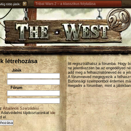
Tribal Wars 2 – a klasszikus folytatása
Még több játék:
Forge of Empires – Korokon átívelő stratégiai játék
Grepolis – Építs birodalmat az ókori Görögországban
k létrehozása
Itt regisztrálhatsz a fórumba. Hogy b
ne jelentkezzen be az engedélyed nél
Játék
add meg a felhasználóneved és a jel
A fórumneved megegyezik a felhaszn
Biztonsági szempontból érdemes más
megadni a fórumban, mint a játékban
Fórum
az
Általános Szerződési
z Adatvédelmi tájékoztatónkat
ide
 el.