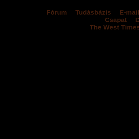
Fórum
-
Tudásbázis
-
E-mai
-
Csapat
-
D
The West Time
2.262-es frissítés
(tegnap 21:51-kor)
A jelenlegi tervein
verziófrissítés au
érkezik. Ne feledjét
és időpontja változ
2026-os Aratási 
(2026. 08. 05.-án 21:0
Augusztus 12. 12
augusztus 26. 12
adódik megtalálni 