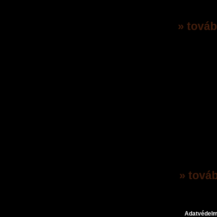
Gabonaköteget, mi
küldetéssorozatunk
teljesítitek.
» továb
Augusztusi extra
(2026. 08. 05.-án 18:2
Augusztus 8. 4:30 
között extra bónu
minden szerveren
Perry itallapja -
(2026. 07. 31.-án 22:3
Régi, kedves barát
nyári lecsóba, és n
Townban...
» továb
Adatvédelm