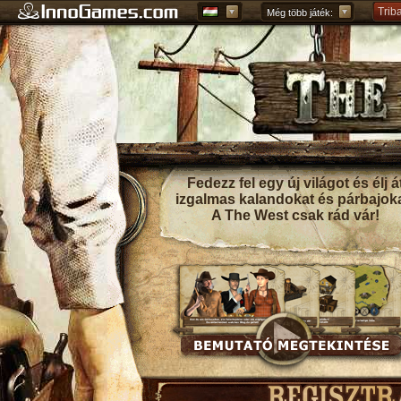
Trib
Még több játék:
Forg
Grep
Fedezz fel egy új világot és élj á
izgalmas kalandokat és párbajoka
A The West csak rád vár!