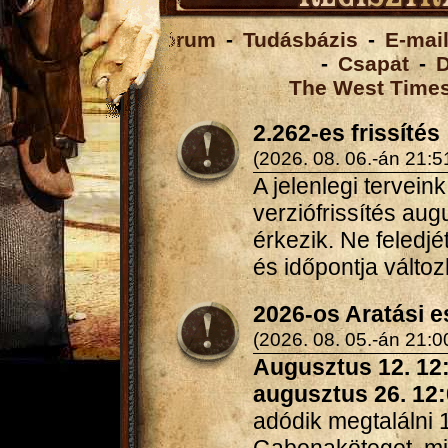
Fórum
-
Tudásbázis
-
E-mai
-
Csapat
-
D
The West Time
2.262-es frissítés
(2026. 08. 06.-án 21:5
A jelenlegi tervein
verziófrissítés au
érkezik. Ne feledjét
és időpontja változ
2026-os Aratási 
(2026. 08. 05.-án 21:0
Augusztus 12. 12
augusztus 26. 12
adódik megtalálni 