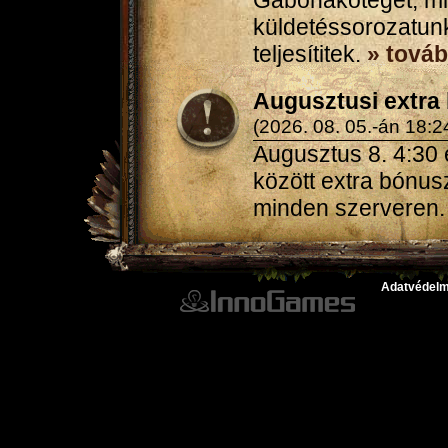
Gabonaköteget, mi
küldetéssorozatunk
teljesítitek.
» továb
Augusztusi extra
(2026. 08. 05.-án 18:2
Augusztus 8. 4:30 
között extra bónu
minden szerveren
Adatvédelm